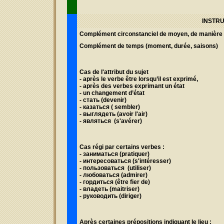
INSTR
Complément circonstanciel de moyen, de manière
Complément de temps
(moment, durée, saisons)
Cas de l'attribut du sujet
- après le verbe être lorsqu’il est exprimé,
- après des verbes exprimant un état
- un changement d’état
- стать (devenir)
- казаться ( sembler)
- выглядеть (avoir l'air)
- являться (s'avérer)
Cas régi par certains verbes :
- з
аниматься (
pratiquer)
- интересоваться (s'intéresser)
- пользоваться (utiliser)
- любоваться (admirer)
- гордиться (être fier de)
- владеть (
maitriser)
- руководить (diriger)
Après certaines prépositions indiquant le lieu :