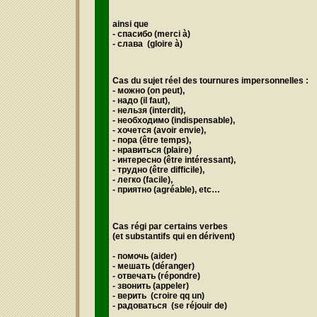
ainsi que
- спасибо
(merci à)
- слава
(gloire à)
Cas du sujet réel des tournures impersonnelles :
-
можно
(on peut),
- надо
(il faut),
- нельзя
(interdit),
- необходимо
(indispensable),
-
хочется
(avoir envie),
- пора
(être temps),
- нравиться
(plaire)
-
интересно
(être intéressant),
- трудно
(être difficile),
- легко
(facile),
- приятно
(agréable), etc…
Cas régi par certains verbes
(et substantifs qui en dérivent)
- помочь (
aider)
- мешать
(déranger)
- отвечать
(répondre)
- звонить
(appeler)
- верить
(croire qq un)
- радоваться
(se réjouir de)