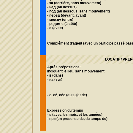
- за
(derrière, sans mouvement)
- над
(au dessus)
- под
(au dessous, sans mouvement)
- перед
(devant, avant)
- между
(entre)
- рядом с
(à côté)
- с
(avec)
Complément d’agent
(avec un participe passé pass
LOCATIF / PRE
Après prépositions :
Indiquant le lieu, sans mouvement
- в (
dans)
- на
(sur
)
- о, об, обо (au sujet de)
Expression du temps
- в
(avec les mois, et les années)
- при
(en présence de, du temps de)