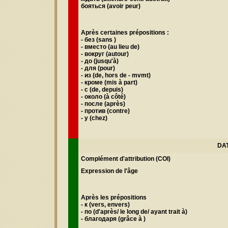
бояться
(avoir peur)
Après certaines prépositions :
- без
(sans )
- вместо
(au lieu de)
- вокруг
(autour)
- до
(jusqu'à)
- для
(pour)
- из (
de, hors de - mvmt)
-
кроме
(mis à part)
- с
(de, depuis)
- oколо
(à côté)
-
после
(après)
- против
(contre)
- у
(chez)
DAT
Complément d'attribution
(COI)
Expression de l'âge
Après les prépositions
- к
(vers, envers)
- по
(d'après/ le long de/ ayant trait à)
- благодаря
(grâce à )