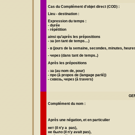
Cas du Complément d'objet direct (COD) :
Lieu - destination :
Expression du temps :
- durée
- répétition
ainsi qu’après les prépositions
- за
(en tant de temps…)
- в (
jours de la semaine, secondes, minutes, heure
-
через
(dans tant de temps..)
Après les prépositions
- за
(au nom de, pour)
- про
(à propos de (langage parlé))
- сквозь, через
(à travers)
GEN
Complément du nom :
Après une négation,
et en particulier
нет
(il n'y a pas),
не было
(il n'y avait pas),