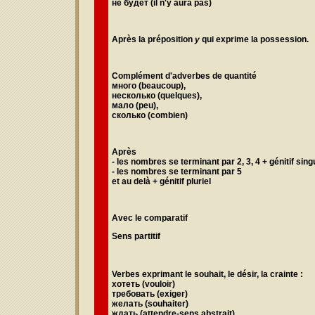
не будет
(il n'y aura pas)
Après la préposition
у
qui exprime la possession.
Complément d'adverbes de quantité
много
(beaucoup),
несколько
(quelques),
мало
(peu),
сколько
(combien)
Après
- les nombres se terminant par 2, 3, 4 + génitif s
- les nombres se terminant par 5
et au delà + génitif pluriel
Avec le comparatif
Sens partitif
Verbes exprimant le souhait, le désir, la crainte :
хотеть
(vouloir)
требовать
(exiger)
желать
(souhaiter)
ждать
(attendre-sens abstrait)