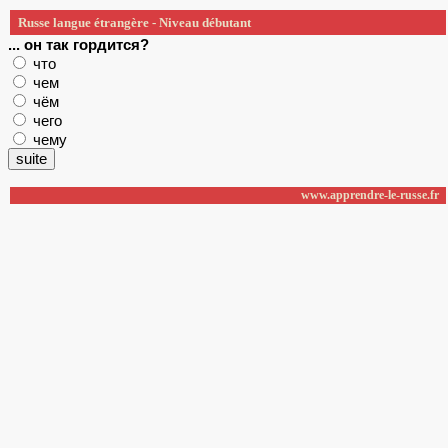
Russe langue étrangère - Niveau débutant
... он так гордится?
что
чем
чём
чего
чему
www.apprendre-le-russe.fr